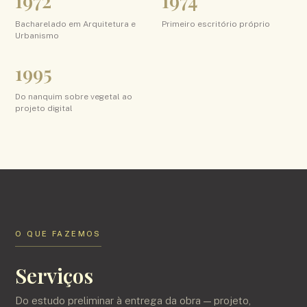
1972
1974
Bacharelado em Arquitetura e
Primeiro escritório próprio
Urbanismo
1995
Do nanquim sobre vegetal ao
projeto digital
O QUE FAZEMOS
Serviços
Do estudo preliminar à entrega da obra — projeto,