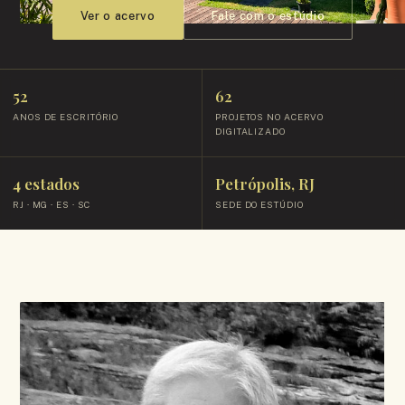
Ver o acervo
Fale com o estúdio
52
62
ANOS DE ESCRITÓRIO
PROJETOS NO ACERVO
DIGITALIZADO
4 estados
Petrópolis, RJ
RJ · MG · ES · SC
SEDE DO ESTÚDIO