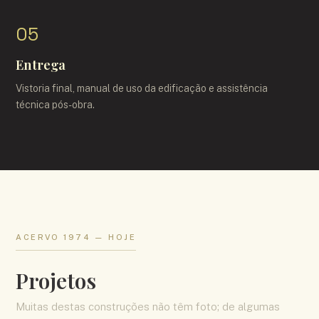
05
Entrega
Vistoria final, manual de uso da edificação e assistência
técnica pós-obra.
ACERVO 1974
—
HOJE
Projetos
Muitas destas construções não têm foto; de algumas